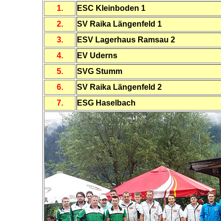
1.
ESC Kleinboden 1
2.
SV Raika Längenfeld 1
3.
ESV Lagerhaus Ramsau 2
4.
EV Uderns
5.
SVG Stumm
6.
SV Raika Längenfeld 2
7.
ESG Haselbach