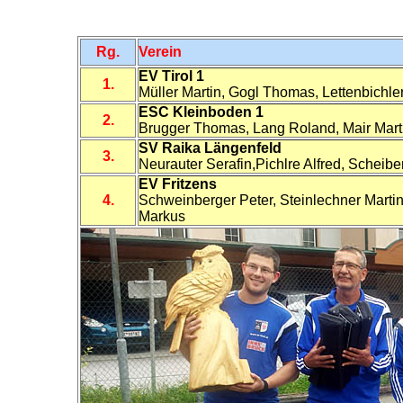
Rg.
Verein
EV Tirol 1
1.
Müller Martin, Gogl Thomas, Lettenbichle
ESC Kleinboden 1
2.
Brugger Thomas, Lang Roland, Mair Marti
SV Raika Längenfeld
3.
Neurauter Serafin,Pichlre Alfred, Scheib
EV Fritzens
4.
Schweinberger Peter, Steinlechner Martin
Markus