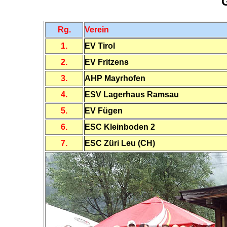
Rg.
Verein
1.
EV Tirol
2.
EV Fritzens
3.
AHP Mayrhofen
4.
ESV Lagerhaus Ramsau
5.
EV Fügen
6.
ESC Kleinboden 2
7.
ESC Züri Leu (CH)