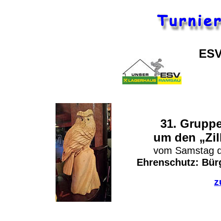
ESV
31. Gruppe
um den „Zil
vom Samstag d
Ehrenschutz: Bürg
z